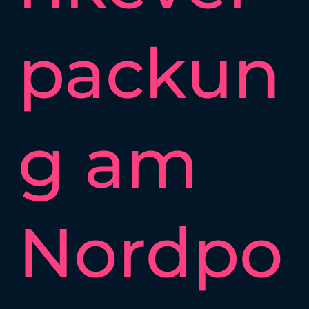
packun
g am
Nordpo