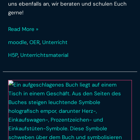
uns ebenfalls an, wir beraten und schulen Euch
gerne!
Read More »
moodle
,
OER
,
Unterricht
H5P
,
Unterrichtsmaterial
OER:
interaktives
Buch
zum
Thema
„Customer
Relationship