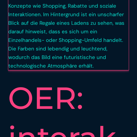
Management
(CRM)
im
Einzelhandel“
OER: