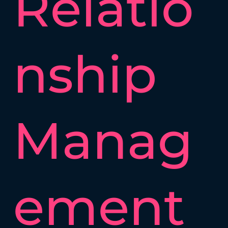
Relatio
nship
Manag
ement