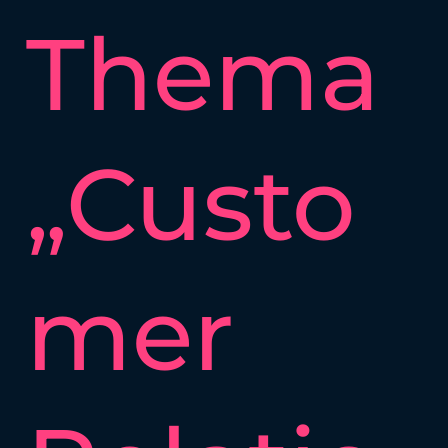
Thema
„Custo
mer