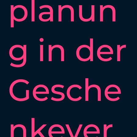
planun
g in der
Gesche
nkever