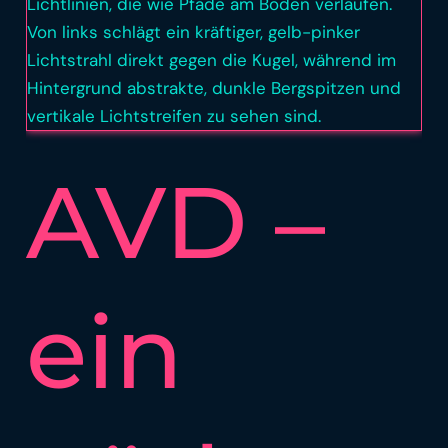
zulässt
AVD –
ein