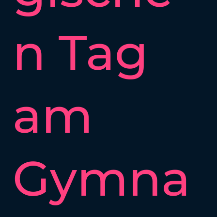
n Tag
am
Gymna