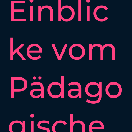
Einblic
ke vom
Pädago
gische