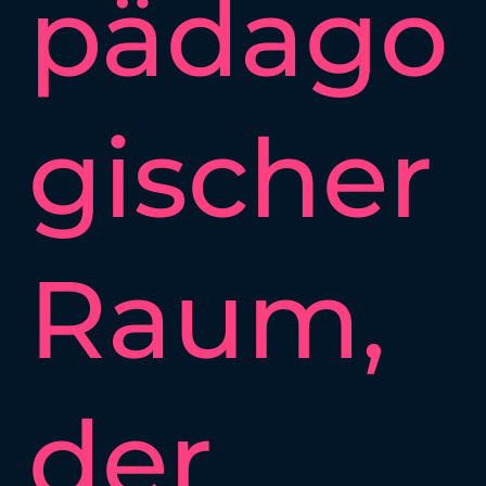
pädago
gischer
Raum,
der