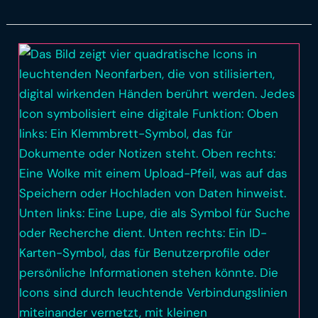
Rezension
zum
„Kartenset
Diklusion“
von
Dr.
Lea
Schulz