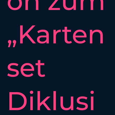
on zum
„Karten
set
Diklusi