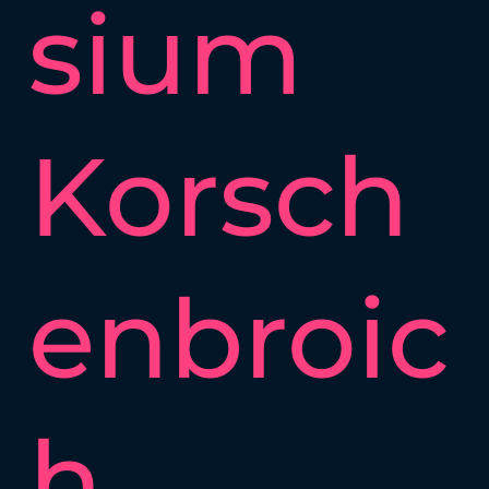
sium
Korsch
enbroic
h