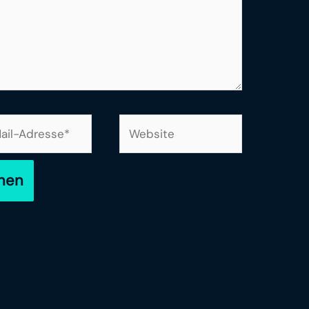
Website
sse*