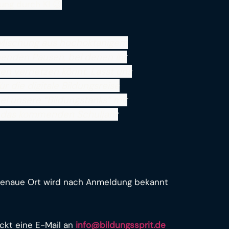
ung durch KI 😉
 Mischung aus hochoktanigem
henden Pausen, bei denen ihr
en vernetzen könnt. Lasst uns
r die digitale Bildungsreise
ei unsere “Bildungstanks” mit
ür das kommenden Schuljahr
genaue Ort wird nach Anmeldung bekannt
ickt eine E-Mail an
info@bildungssprit.de