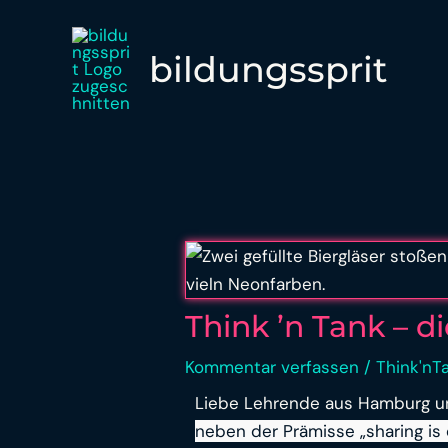
Zum
Post
Inhalt
navigation
bildungssprit
springen
Think ’n Tank – 
Kommentar verfassen
/
Think'nT
Liebe Lehrende aus Hamburg 
neben der Prämisse
„sharing is