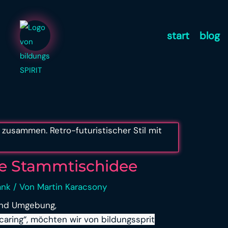
start
blog
die Stammtischidee
ank
/ Von
Martin Karacsony
und Umgebung,
 caring“, möchten wir von bildungssprit