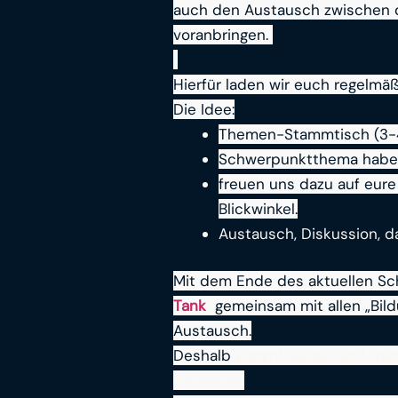
auch den Austausch zwischen d
voranbringen.
Hierfür laden wir euch regelm
Die Idee:
Themen-Stammtisch (3-4
Schwerpunktthema haben
freuen uns dazu auf eur
Blickwinkel.
Austausch, Diskussion, d
Mit dem Ende des aktuellen Sc
Tank
gemeinsam mit allen „Bild
Austausch.
Deshalb
kommt vorbei und “tank
Zapfsäule.