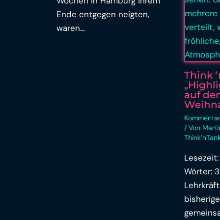
Wochen in Hamburg ihrem
Ende entgegen neigten,
waren…
Think ‘
„Highl
auf de
Weihn
Kommentar
/ Von
Mart
Think’nTan
Lesezeit:
Wörter: 
Lehrkräft
bisherige
gemeinsa