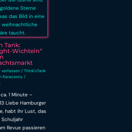
n Tank:
ight-Wichteln“
m
achtsmarkt
 verfassen
/
Think'nTank
in Karacsony
/
k
 ca. 1 Minute –
313 Liebe Hamburger
e, habt ihr Lust, das
 Schuljahr
m Revue passieren