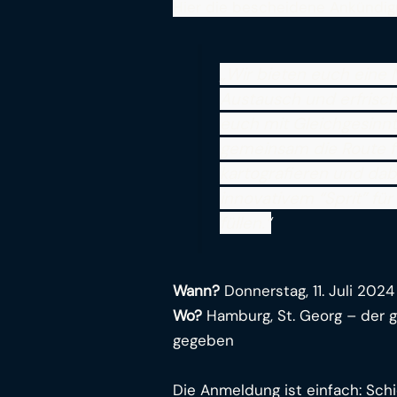
Hier die bescheidene Ankündig
„Wir bieten euch eine
Austausch und erfrisc
euch mit Gleichgesinnt
gemeinsam die Route fü
kartografieren und dab
innovativem “Sprit” f
füllen.“
Wann?
Donnerstag, 11. Juli 2024
Wo?
Hamburg, St. Georg – der 
gegeben
Die Anmeldung ist einfach: Sch