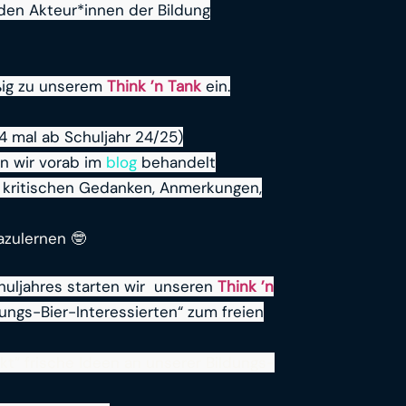
en Akteur*innen der Bildung
äßig zu unserem
Think ’n Tank
ein.
 mal ab Schuljahr 24/25)
 wir vorab im
blog
behandelt
e kritischen Gedanken, Anmerkungen,
azulernen 🤓
huljahres starten wir unseren
Think ’n
ungs-Bier-Interessierten“ zum freien
t” frische Ideen an unserer Bildungs-